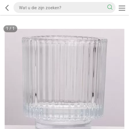
1
/
1