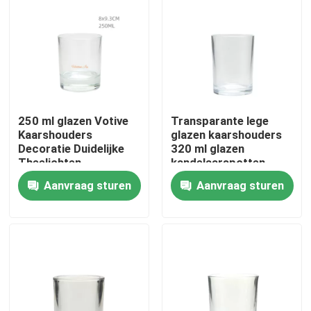
Fabriekstocht
Kwaliteitscontrole
250 ml glazen Votive
Transparante lege
Neem contact met ons op
Kaarshouders
glazen kaarshouders
Decoratie Duidelijke
320 ml glazen
Theelichten
kandelaarspotten
Vraag een offerte
Kaarshouders
Aanvraag sturen
Aanvraag sturen
lege glaspotten
houders van de glas votive kaars
De Flessen van de glasverspreider