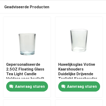
Geadviseerde Producten
Gepersonaliseerde
Huwelijksglas Votive
2.5OZ Floating Glass
Kaarshouders
Tea Light Candle
Duidelijke Drijvende
Huis
Holders voor bruiloft
Tealight Kaarshouder
Aanvraag sturen
Aanvraag sturen
Producten
Over ons