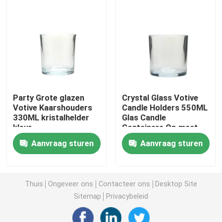
Glas zeepflessen
de kruik van de glasmetselaar
Glasdrankverdeler
Party Grote glazen
Crystal Glass Votive
Votive Kaarshouders
Candle Holders 550ML
330ML kristalhelder
Glas Candle
Glasbekers
kleur
Containers Op maat
Aanvraag sturen
Aanvraag sturen
De mok van het glasbier
Kristallen wijnglas
Thuis
Ongeveer ons
Contacteer ons
Desktop Site
Sitemap
Privacybeleid
de flessen van de glasmelk