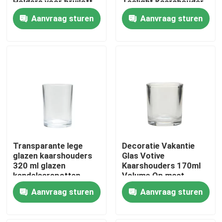
Holders voor bruiloft
Tealight Kaarshouder
Aanvraag sturen
Aanvraag sturen
Fabriekstocht
Kwaliteitscontrole
Neem contact met ons op
Vraag een offerte
Transparante lege
Decoratie Vakantie
lege glaspotten
glazen kaarshouders
Glas Votive
320 ml glazen
Kaarshouders 170ml
kandelaarspotten
Volume Op maat
houders van de glas votive kaars
Aanvraag sturen
Aanvraag sturen
De Flessen van de glasverspreider