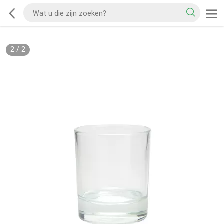
2
/
2