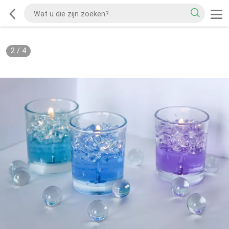
2
/
4