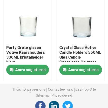
Glas zeepflessen
de kruik van de glasmetselaar
Glasdrankverdeler
Party Grote glazen
Crystal Glass Votive
Votive Kaarshouders
Candle Holders 550ML
330ML kristalhelder
Glas Candle
Glasbekers
kleur
Containers Op maat
Aanvraag sturen
Aanvraag sturen
De mok van het glasbier
Kristallen wijnglas
Thuis
Ongeveer ons
Contacteer ons
Desktop Site
Sitemap
Privacybeleid
de flessen van de glasmelk