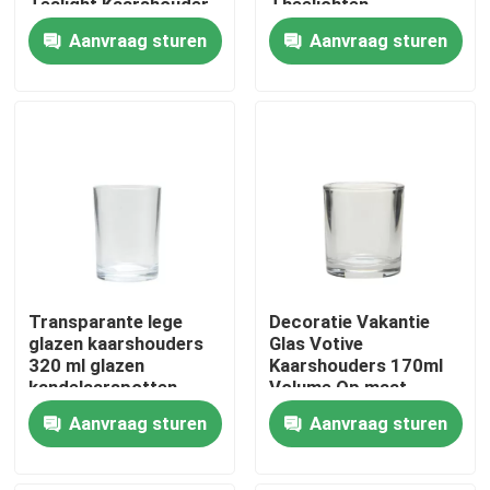
Tealight Kaarshouder
Theelichten
Kaarshouders
Aanvraag sturen
Aanvraag sturen
Fabriekstocht
Kwaliteitscontrole
Neem contact met ons op
Vraag een offerte
Transparante lege
Decoratie Vakantie
lege glaspotten
glazen kaarshouders
Glas Votive
320 ml glazen
Kaarshouders 170ml
kandelaarspotten
Volume Op maat
houders van de glas votive kaars
Aanvraag sturen
Aanvraag sturen
De Flessen van de glasverspreider