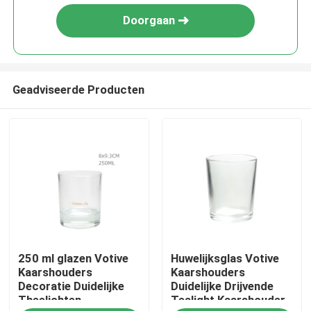
Doorgaan
Geadviseerde Producten
Huis
250 ml glazen Votive
Huwelijksglas Votive
Producten
Kaarshouders
Kaarshouders
Decoratie Duidelijke
Duidelijke Drijvende
Theelichten
Tealight Kaarshouder
Over ons