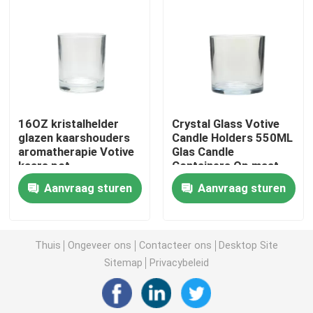
Glas zeepflessen
de kruik van de glasmetselaar
16OZ kristalhelder
Crystal Glass Votive
Glasdrankverdeler
glazen kaarshouders
Candle Holders 550ML
aromatherapie Votive
Glas Candle
kaars pot
Containers Op maat
Glasbekers
Aanvraag sturen
Aanvraag sturen
De mok van het glasbier
Thuis
Ongeveer ons
Contacteer ons
Desktop Site
Kristallen wijnglas
Sitemap
Privacybeleid
de flessen van de glasmelk