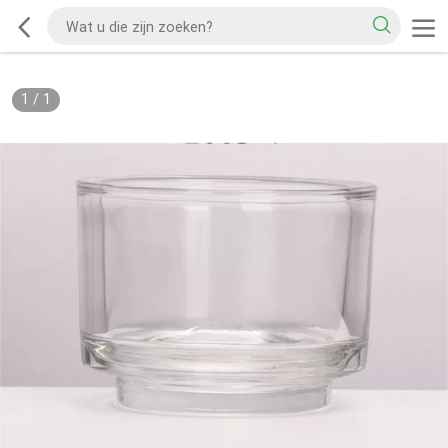
1
/
1