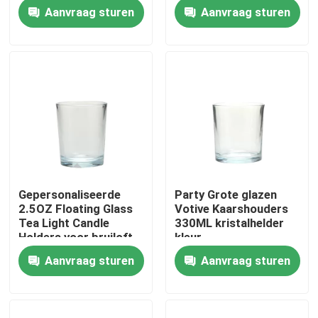
Kaarshouders
Aanvraag sturen
Aanvraag sturen
Fabriekstocht
Kwaliteitscontrole
Neem contact met ons op
Vraag een offerte
Gepersonaliseerde
Party Grote glazen
2.5OZ Floating Glass
Votive Kaarshouders
lege glaspotten
Tea Light Candle
330ML kristalhelder
Holders voor bruiloft
kleur
Aanvraag sturen
Aanvraag sturen
houders van de glas votive kaars
De Flessen van de glasverspreider