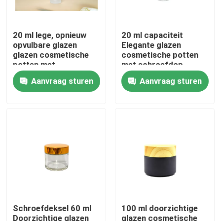
Fabriekstocht
20 ml lege, opnieuw
20 ml capaciteit
opvulbare glazen
Elegante glazen
glazen cosmetische
cosmetische potten
Kwaliteitscontrole
potten met
met schroefdop
schroefdeksel
Langdurig
Aanvraag sturen
Aanvraag sturen
Neem contact met ons op
Vraag een offerte
lege glaspotten
houders van de glas votive kaars
Schroefdeksel 60 ml
100 ml doorzichtige
De Flessen van de glasverspreider
Doorzichtige glazen
glazen cosmetische