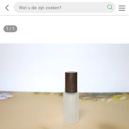
1
/
1