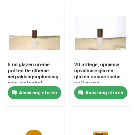
Fabriekstocht
Kwaliteitscontrole
Neem contact met ons op
5 ml glazen crème
20 ml lege, opnieuw
potten De ultieme
opvulbare glazen
Vraag een offerte
verpakkingsoplossing
glazen cosmetische
voor uw bedrijf
potten met
schroefdeksel
Aanvraag sturen
Aanvraag sturen
lege glaspotten
houders van de glas votive kaars
De Flessen van de glasverspreider