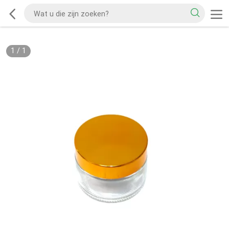
1
/
1