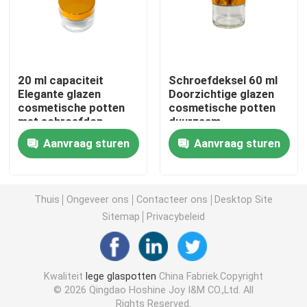
Glas zeepflessen
de kruik van de glasmetselaar
20 ml capaciteit
Schroefdeksel 60 ml
Elegante glazen
Doorzichtige glazen
cosmetische potten
cosmetische potten
met schroefdop
duurzaam
Glasdrankverdeler
Langdurig
Aanvraag sturen
Aanvraag sturen
Glasbekers
Thuis
Ongeveer ons
Contacteer ons
Desktop Site
De mok van het glasbier
Sitemap
Privacybeleid
Kristallen wijnglas
Kwaliteit
lege glaspotten
China Fabriek.Copyright
© 2026 Qingdao Hoshine Joy I&M CO.,Ltd. All
de flessen van de glasmelk
Rights Reserved.