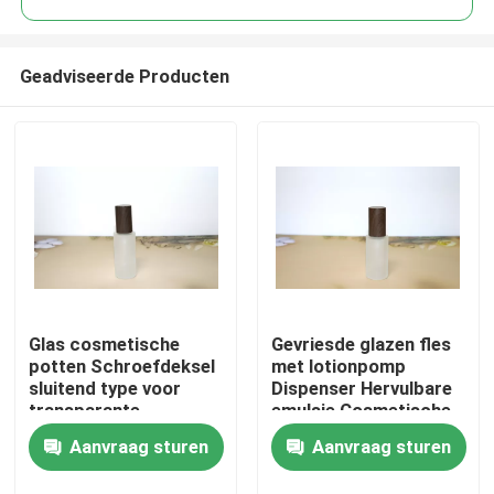
Geadviseerde Producten
Glas cosmetische
Gevriesde glazen fles
Huis
potten Schroefdeksel
met lotionpomp
sluitend type voor
Dispenser Hervulbare
transparante
emulsie Cosmetische
Producten
verpakkingsoplossingen
crème flessen
Aanvraag sturen
Aanvraag sturen
Over ons