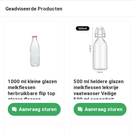
Geadviseerde Producten
1000 ml kleine glazen
500 ml heldere glazen
melkflessen
melkflessen lekvrije
herbruikbare flip top
vaatwasser Veilige
Huis
glazen flessen
500 ml capaciteit
herbruikbare fles
Aanvraag sturen
Aanvraag sturen
Producten
Over ons