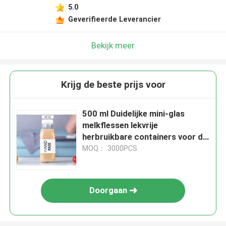
5.0
Geverifieerde Leverancier
Bekijk meer
Krijg de beste prijs voor
500 ml Duidelijke mini-glas
melkflessen lekvrije
herbruikbare containers voor de
opslag van verse melk
MOQ： 3000PCS
Doorgaan