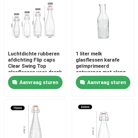
Fabriekstocht
Kwaliteitscontrole
Luchtdichte rubberen
1 liter melk
Neem contact met ons op
afdichting Flip caps
glasflessen karafe
Clear Swing Top
geïmprimeerd
glasflessen voor drank
ontworpen met slang
Vraag een offerte
Aanvraag sturen
Aanvraag sturen
lege glaspotten
houders van de glas votive kaars
De Flessen van de glasverspreider