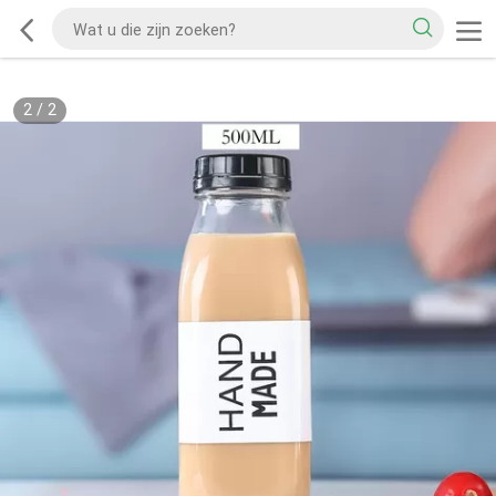
2
/
2