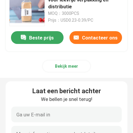
distributie
MOQ：3000PCS
Glas zeepflessen
Prijs：USD0.23-0.39/PC
de kruik van de glasmetselaar
Beste prijs
Contacteer ons
Glasdrankverdeler
Bekijk meer
Glasbekers
Laat een bericht achter
De mok van het glasbier
We bellen je snel terug!
Kristallen wijnglas
de flessen van de glasmelk