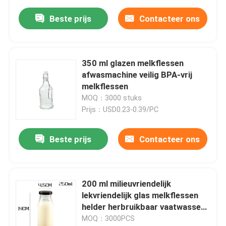
Beste prijs
Contacteer ons
350 ml glazen melkflessen
afwasmachine veilig BPA-vrij
melkflessen
MOQ：3000 stuks
Prijs：USD0.23-0.39/PC
Beste prijs
Contacteer ons
200 ml milieuvriendelijk
lekvriendelijk glas melkflessen
helder herbruikbaar vaatwasser
kluisje
MOQ：3000PCS