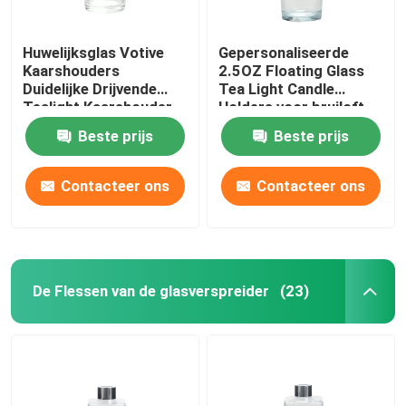
Huwelijksglas Votive
Gepersonaliseerde
Kaarshouders
2.5OZ Floating Glass
Duidelijke Drijvende
Tea Light Candle
Tealight Kaarshouder
Holders voor bruiloft
Beste prijs
Beste prijs
Contacteer ons
Contacteer ons
De Flessen van de glasverspreider
(23)