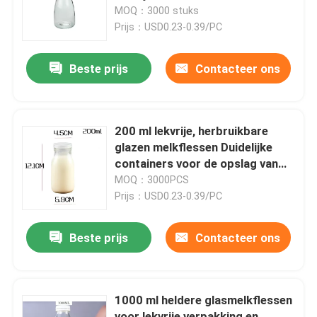
MOQ：3000 stuks
Prijs：USD0.23-0.39/PC
Fabriekstocht
Beste prijs
Contacteer ons
Kwaliteitscontrole
Neem contact met ons op
200 ml lekvrije, herbruikbare
glazen melkflessen Duidelijke
containers voor de opslag van
Vraag een offerte
verse zuivelproducten
MOQ：3000PCS
Prijs：USD0.23-0.39/PC
lege glaspotten
Beste prijs
Contacteer ons
houders van de glas votive kaars
1000 ml heldere glasmelkflessen
De Flessen van de glasverspreider
voor lekvrije verpakking en