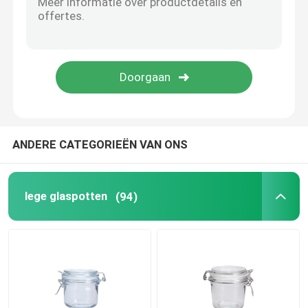
de waterkruik van het glaswater
Glaswijndecanter
de opslagcontainers van het glasvoedsel
ANDERE CATEGORIEËN VAN ONS
Glasvaas decoratie
lege glaspotten
(94)
glazen cosmetische potten