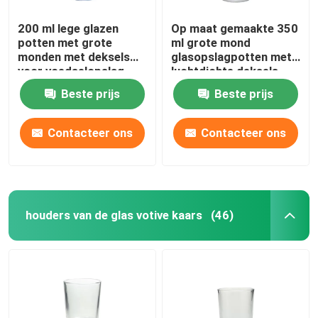
200 ml lege glazen
Op maat gemaakte 350
potten met grote
ml grote mond
monden met deksels
glasopslagpotten met
voor voedselopslag
luchtdichte deksels
Beste prijs
Beste prijs
Contacteer ons
Contacteer ons
houders van de glas votive kaars
(46)