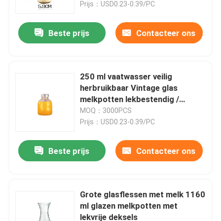
Prijs：USD0.23-0.39/PC
Beste prijs
Contacteer ons
250 ml vaatwasser veilig
herbruikbaar Vintage glas
melkpotten lekbestendig /
herbruikbaar met ML capaciteit
MOQ：3000PCS
Prijs：USD0.23-0.39/PC
Beste prijs
Contacteer ons
Huis
Producten
Grote glasflessen met melk 1160
ml glazen melkpotten met
lekvrije deksels
Over ons