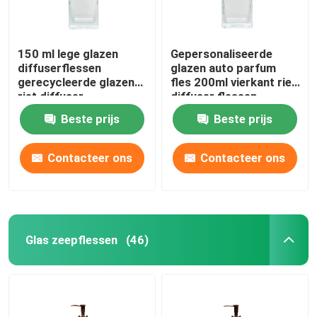
150 ml lege glazen
Gepersonaliseerde
diffuserflessen
glazen auto parfum
gerecycleerde glazen
fles 200ml vierkant riet
riet diffuser
diffuser flessen
Beste prijs
Beste prijs
Contacteer ons
Contacteer ons
Glas zeepflessen
(46)