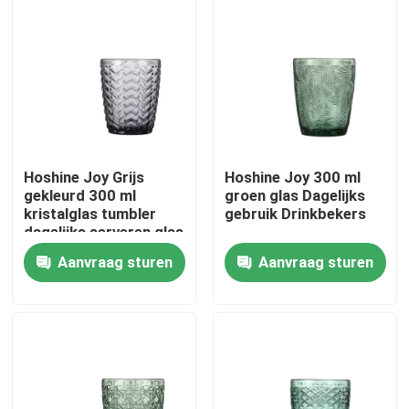
Fabriekstocht
Kwaliteitscontrole
Neem contact met ons op
Hoshine Joy Grijs
Hoshine Joy 300 ml
gekleurd 300 ml
groen glas Dagelijks
kristalglas tumbler
gebruik Drinkbekers
Vraag een offerte
dagelijks serveren glas
voor drank sap
Aanvraag sturen
Aanvraag sturen
lege glaspotten
houders van de glas votive kaars
De Flessen van de glasverspreider