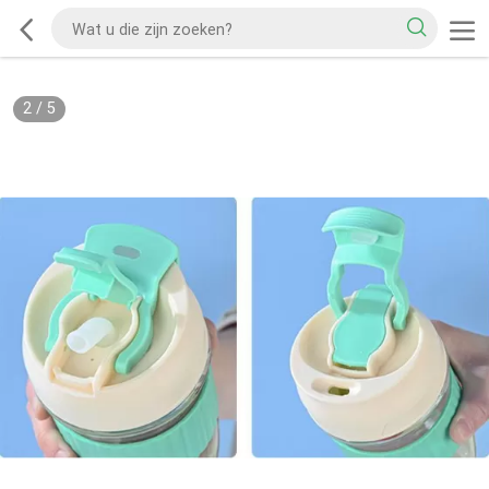
2
/
5