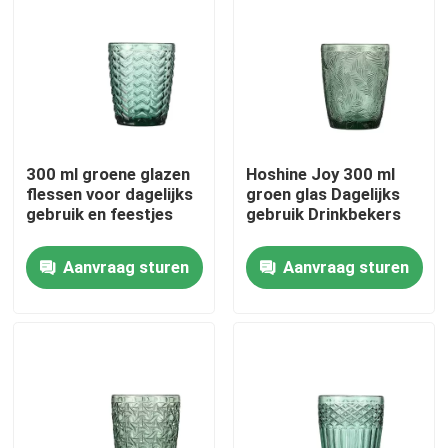
Fabriekstocht
Kwaliteitscontrole
300 ml groene glazen
Hoshine Joy 300 ml
Neem contact met ons op
flessen voor dagelijks
groen glas Dagelijks
gebruik en feestjes
gebruik Drinkbekers
Vraag een offerte
Aanvraag sturen
Aanvraag sturen
lege glaspotten
houders van de glas votive kaars
De Flessen van de glasverspreider