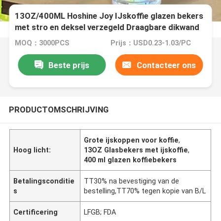
13OZ/400ML Hoshine Joy IJskoffie glazen bekers
met stro en deksel verzegeld Draagbare dikwand
glazen waterbekers
MOQ：3000PCS
Prijs：USD0.23-1.03/PC
Beste prijs
Contacteer ons
PRODUCTOMSCHRIJVING
Grote ijskoppen voor koffie
,
Hoog licht:
13OZ Glasbekers met ijskoffie
,
400 ml glazen koffiebekers
Betalingsconditie
TT30% na bevestiging van de
s
bestelling,TT70% tegen kopie van B/L
Certificering
LFGB; FDA