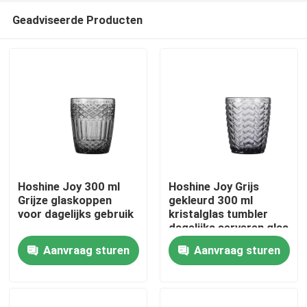
Geadviseerde Producten
Hoshine Joy 300 ml
Hoshine Joy Grijs
Grijze glaskoppen
gekleurd 300 ml
voor dagelijks gebruik
kristalglas tumbler
Huis
dagelijks serveren glas
voor drank sap
Aanvraag sturen
Aanvraag sturen
Producten
Over ons