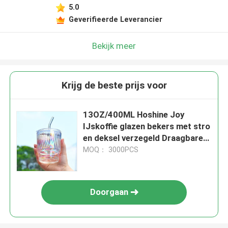
5.0
Geverifieerde Leverancier
Bekijk meer
Krijg de beste prijs voor
13OZ/400ML Hoshine Joy
IJskoffie glazen bekers met stro
en deksel verzegeld Draagbare
dikwand glazen waterbekers
MOQ： 3000PCS
Doorgaan