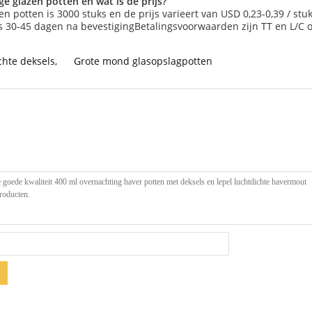
e glazen potten en wat is de prijs?
n potten is 3000 stuks en de prijs varieert van USD 0,23-0,39 / stu
s 30-45 dagen na bevestigingBetalingsvoorwaarden zijn TT en L/C op
chte deksels
,
Grote mond glasopslagpotten