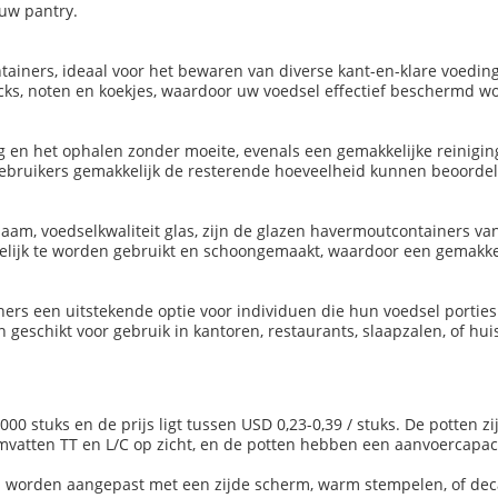
 uw pantry.
tainers, ideaal voor het bewaren van diverse kant-en-klare voeding
snacks, noten en koekjes, waardoor uw voedsel effectief beschermd wo
 en het ophalen zonder moeite, evenals een gemakkelijke reinigin
 gebruikers gemakkelijk de resterende hoeveelheid kunnen beoorde
zaam, voedselkwaliteit glas, zijn de glazen havermoutcontainers v
lijk te worden gebruikt en schoongemaakt, waardoor een gemakk
ners een uitstekende optie voor individuen die hun voedsel porties b
n geschikt voor gebruik in kantoren, restaurants, slaapzalen, of hu
00 stuks en de prijs ligt tussen USD 0,23-0,39 / stuks. De potten z
vatten TT en L/C op zicht, en de potten hebben een aanvoercapaci
 worden aangepast met een zijde scherm, warm stempelen, of decal