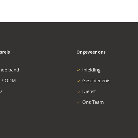
sreis
Ongeveer ons
nde band
Inleiding
 / ODM
Geschiedenis
D
Dienst
Ons Team