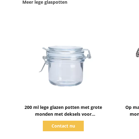
Meer lege glaspotten
Toon details
200 ml lege glazen potten met grote
Op ma
monden met deksels voor
mon
voedselopslag
Contact nu