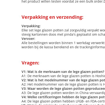
het product willen testen voordat ze een bulk order
Verpakking en verzending:
Verpakking:
Elke set lege glazen potten zal zorgvuldig verpakt w
stevig kartonnen doos met pinda's geplaatst om sch
Vervoer:
Alle bestellingen worden binnen 1 werkdag verwerkt
worden bij de kassa berekend en de trackinginformati
Vragen:
V1: Wat is de merknaam van de lege glazen potten?
A1: De merknaam van de lege glazen potten is Hoshin
V2: Wat is het modelnummer van de lege glazen po
A2: Het modelnummer van de lege glazen potten is
V3: Waar worden de lege glazen potten geproducee
A3: De lege glazen potten worden in China vervaardi
V4: Welke certificeringen hebben de lege glazen pot
A4: De lege glazen potten hebben LFGB- en FDA-certi