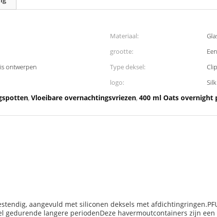
Materiaal:
Gla
grootte:
Een
is ontwerpen
Type deksel:
Cli
logo:
Sil
gspotten
Vloeibare overnachtingsvriezen
400 ml Oats overnight 
,
,
stendig, aangevuld met siliconen deksels met afdichtingringen.PFU
l gedurende langere periodenDeze havermoutcontainers zijn een h