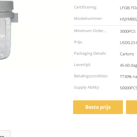
Certificering:
LFGB; FD
Modelnummer:
HSJYMB0
Minimum Order
3000PCS
Quantity:
Prijs:
USD0.23-
Packaging Details:
Cartons
Levertijd:
45-60 dag
Betalingscondities:
TT30% na 
Supply Ability:
50000PCS
Beste prijs
ng