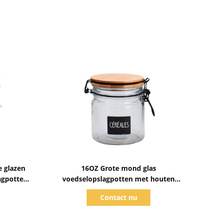
Toon details
e glazen
16OZ Grote mond glas
agpotten
voedselopslagpotten met houten
deksels Silicone bekleding
Contact nu