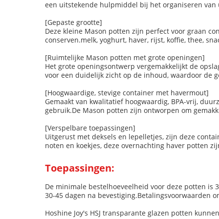
een uitstekende hulpmiddel bij het organiseren van
[Gepaste grootte]
Deze kleine Mason potten zijn perfect voor graan con
conserven.melk, yoghurt, haver, rijst, koffie, thee, 
[Ruimtelijke Mason potten met grote openingen]
Het grote openingsontwerp vergemakkelijkt de opslag
voor een duidelijk zicht op de inhoud, waardoor de
[Hoogwaardige, stevige container met havermout]
Gemaakt van kwalitatief hoogwaardig, BPA-vrij, duur
gebruik.De Mason potten zijn ontworpen om gemakke
[Verspelbare toepassingen]
Uitgerust met deksels en lepelletjes, zijn deze contai
noten en koekjes, deze overnachting haver potten zij
Toepassingen:
De minimale bestelhoeveelheid voor deze potten is 30
30-45 dagen na bevestiging.Betalingsvoorwaarden om
Hoshine Joy's HSJ transparante glazen potten kunnen