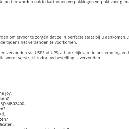
.De potten worden ook in kartonnen verpakkingen verpakt voor gema
orden om ervoor te zorgen dat ze in perfecte staat bij u aankomen
ade tijdens het verzenden te voorkomen.
 en verzonden via USPS of UPS, afhankelijk van de bestemming en 
e wordt verstrekt zodra uw bestelling is verzonden..
e Joy.
tten?
 HSJYMB02400.
rd?
gd.
ten?
ficaten.