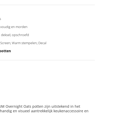
s
voudig en morden
p deksel; opschroefd
k Screen; Warm stempelen; Decal
potten
M Overnight Oats potten zijn uitstekend in het
andig en visueel aantrekkelijk keukenaccessoire en