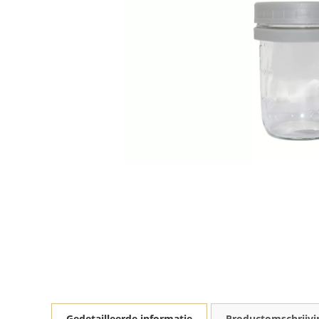
Gedetailleerde informatie
Productomschrijvi