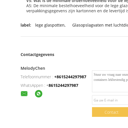
V5: Wat is de minimale orderhoeveelheid voor de leg
A5: De minimale bestelhoeveelheid voor de lege glaze
verpakkingsgegevens zijn kartonnen en de levertijd i
label:
lege glaspotten
,
Glasopslagvaten met luchtdi
Contactgegevens
MelodyChen
Telefoonnummer :
+8615244297987
WhatsAppen :
+
8615244297987
Contact