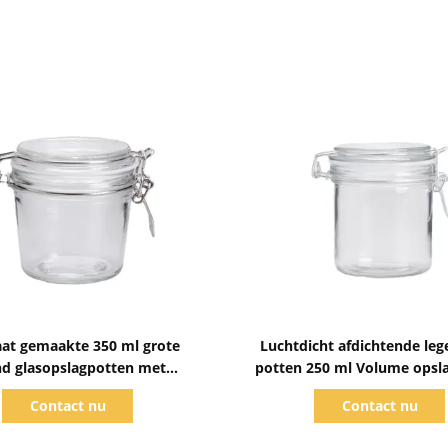
Toon details
Toon details
at gemaakte 350 ml grote
Luchtdicht afdichtende leg
d glasopslagpotten met
potten 250 ml Volume opsl
luchtdichte deksels
met clip deksel
Contact nu
Contact nu