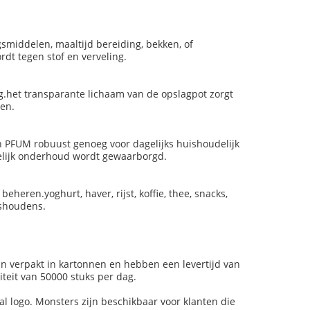
smiddelen, maaltijd bereiding, bekken, of
rdt tegen stof en verveling.
g.het transparante lichaam van de opslagpot zorgt
len.
an PFUM robuust genoeg voor dagelijks huishoudelijk
elijk onderhoud wordt gewaarborgd.
eheren.yoghurt, haver, rijst, koffie, thee, snacks,
ishoudens.
ijn verpakt in kartonnen en hebben een levertijd van
teit van 50000 stuks per dag.
 logo. Monsters zijn beschikbaar voor klanten die