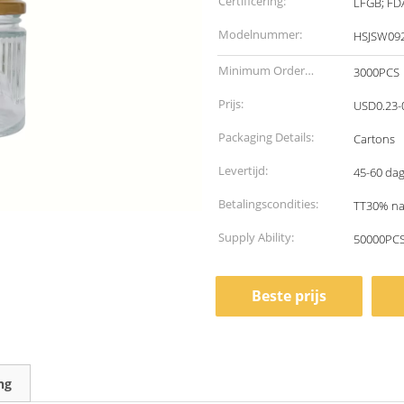
Certificering:
LFGB; FD
Modelnummer:
HSJSW09
Minimum Order
3000PCS
Quantity:
Prijs:
USD0.23-
Packaging Details:
Cartons
Levertijd:
45-60 dag
Betalingscondities:
TT30% na 
Supply Ability:
50000PCS
Beste prijs
ng