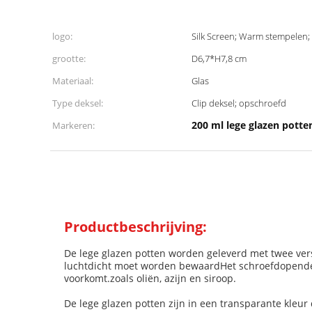
logo:
Silk Screen; Warm stempelen;
grootte:
D6,7*H7,8 cm
Materiaal:
Glas
Type deksel:
Clip deksel; opschroefd
200 ml lege glazen potte
Markeren:
Productbeschrijving:
De lege glazen potten worden geleverd met twee vers
luchtdicht moet worden bewaardHet schroefdopende d
voorkomt.zoals oliën, azijn en siroop.
De lege glazen potten zijn in een transparante kleur