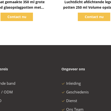
at gemaakte 350 ml grote
Luchtdicht afdichtende leg
d glasopslagpotten met
potten 250 ml Volume opsl
luchtdichte deksels
met clip deksel
Contact nu
Contact nu
sreis
Ongeveer ons
nde band
Inleiding
 / ODM
Geschiedenis
D
Dienst
Ons Team