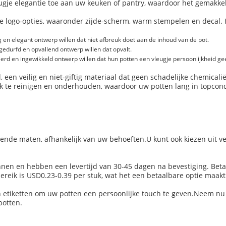
ugje elegantie toe aan uw keuken of pantry, waardoor het gemakkelij
e logo-opties, waaronder zijde-scherm, warm stempelen en decal
 en elegant ontwerp willen dat niet afbreuk doet aan de inhoud van de pot.
edurfd en opvallend ontwerp willen dat opvalt.
eerd en ingewikkeld ontwerp willen dat hun potten een vleugje persoonlijkheid gee
, een veilig en niet-giftig materiaal dat geen schadelijke chemical
 te reinigen en onderhouden, waardoor uw potten lang in topcondi
lende maten, afhankelijk van uw behoeften.U kunt ook kiezen uit ve
nnen en hebben een levertijd van 30-45 dagen na bevestiging. Beta
bereik is USD0.23-0.39 per stuk, wat het een betaalbare optie maak
n etiketten om uw potten een persoonlijke touch te geven.Neem nu
potten.