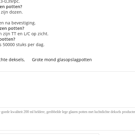
3-0,39/pc.
zen potten?
zijn dozen.
en na bevestiging.
azen potten?
zijn TT en L/C op zicht.
 potten?
is 50000 stuks per dag.
chte deksels
,
Grote mond glasopslagpotten