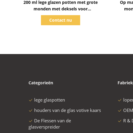
200 ml lege glazen potten met grote
Op ma
monden met deksels voor
mon
voedselopslag
Contact nu
Categorieën
Fabriek
lege glaspotten
lope
houders van de glas votive kaars
OEM
De Flessen van de
R & 
glasverspreider