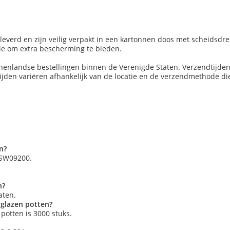
leverd en zijn veilig verpakt in een kartonnen doos met scheidsd
olie om extra bescherming te bieden.
nenlandse bestellingen binnen de Verenigde Staten. Verzendtijden
den variëren afhankelijk van de locatie en de verzendmethode die 
n?
JSW09200.
n?
aten.
 glazen potten?
potten is 3000 stuks.