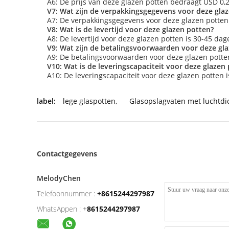
A6: De prijs van deze glazen potten bedraagt USD 0,2
V7: Wat zijn de verpakkingsgegevens voor deze gla
A7: De verpakkingsgegevens voor deze glazen potten 
V8: Wat is de levertijd voor deze glazen potten?
A8: De levertijd voor deze glazen potten is 30-45 dag
V9: Wat zijn de betalingsvoorwaarden voor deze gl
A9: De betalingsvoorwaarden voor deze glazen potten 
V10: Wat is de leveringscapaciteit voor deze glazen
A10: De leveringscapaciteit voor deze glazen potten 
label:
lege glaspotten
,
Glasopslagvaten met luchtdi
Contactgegevens
MelodyChen
Telefoonnummer :
+8615244297987
WhatsAppen :
+
8615244297987