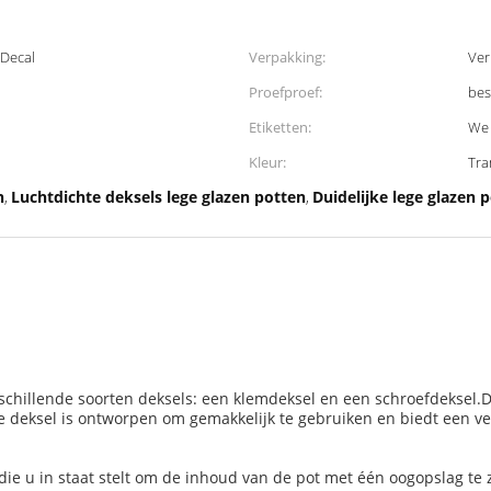
 Decal
Verpakking:
Ver
Proefproef:
bes
Etiketten:
We 
Kleur:
Tra
n
Luchtdichte deksels lege glazen potten
Duidelijke lege glazen 
,
,
chillende soorten deksels: een klemdeksel en een schroefdeksel.Dit
eksel is ontworpen om gemakkelijk te gebruiken en biedt een veil
 die u in staat stelt om de inhoud van de pot met één oogopslag te 