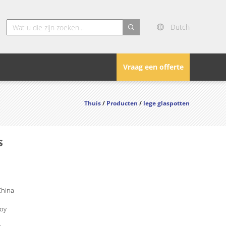
Dutch
search
Vraag een offerte
Thuis
/
Producten
/
lege glaspotten
s
China
Joy