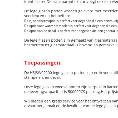
identificerenDe transparante kleur voegt ook een vle
De lege glazen potten worden geleverd met meerder
voorkeuren en behoeften:
De zijde-schermoptie is perfect voor degenen die een eenvoudig
De optie voor warm stempelen is perfect voor degenen die een g
De optie van de decal is perfect voor degenen die een gedetaill
De lege glazen potten zijn gemaakt van glasmateriaal
besmettenHet glasmateriaal is bovendien gemakkelijk
Toepassingen:
De HSJSW09200 lege glazen potten zijn er in verschil
stempelen, en decal.
Deze lege glazen voedselpotten zijn verpakt in karto
de leveringscapaciteit is 50000PCS per dag.Het prijs
Wij bieden een gratis service voor het ontwerpen va
ervaar het gemak en de kwaliteit van de lege glazen 