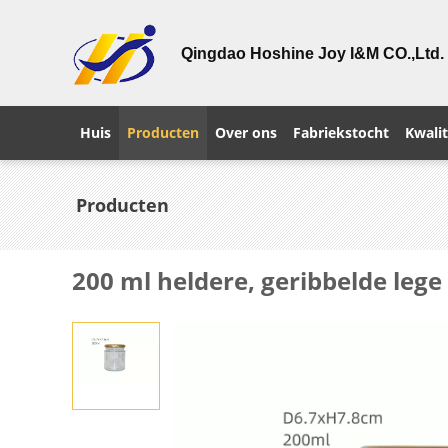
Qingdao Hoshine Joy I&M CO.,Ltd.
Huis
Producten
Over ons
Fabriekstocht
Kwalit
Producten
200 ml heldere, geribbelde lege