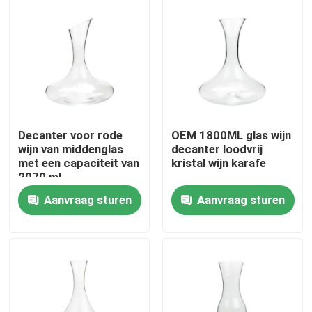
Fabriekstocht
Kwaliteitscontrole
Neem contact met ons op
Decanter voor rode
OEM 1800ML glas wijn
wijn van middenglas
decanter loodvrij
met een capaciteit van
kristal wijn karafe
Vraag een offerte
2070 ml
Glaswijnkarafe
Aanvraag sturen
Aanvraag sturen
lege glaspotten
houders van de glas votive kaars
De Flessen van de glasverspreider