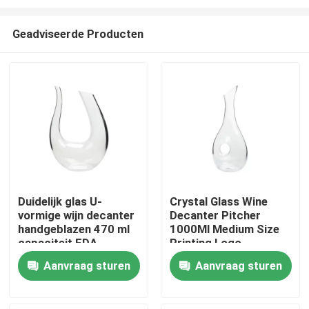
Geadviseerde Producten
Duidelijk glas U-
Crystal Glass Wine
vormige wijn decanter
Decanter Pitcher
Huis
handgeblazen 470 ml
1000Ml Medium Size
capaciteit FDA
Printing Logo
Producten
Aanvraag sturen
Aanvraag sturen
Over ons