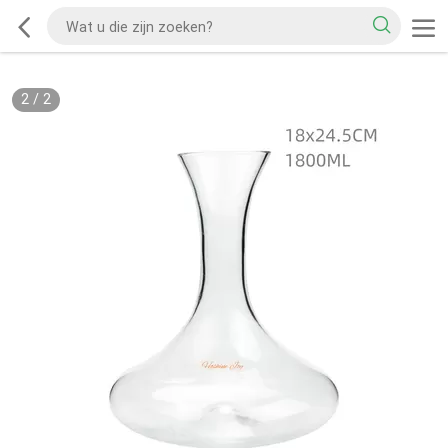
2
/
2