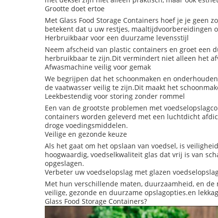
Grootte doet ertoe
Met Glass Food Storage Containers hoef je je geen zo
betekent dat u uw restjes, maaltijdvoorbereidingen 
Herbruikbaar voor een duurzame levensstijl
Neem afscheid van plastic containers en groet een 
herbruikbaar te zijn.Dit vermindert niet alleen het a
Afwasmachine veilig voor gemak
We begrijpen dat het schoonmaken en onderhouden v
de vaatwasser veilig te zijn.Dit maakt het schoonmake
Leekbestendig voor storing zonder rommel
Een van de grootste problemen met voedselopslagcon
containers worden geleverd met een luchtdicht afdich
droge voedingsmiddelen.
Veilige en gezonde keuze
Als het gaat om het opslaan van voedsel, is veilighe
hoogwaardig, voedselkwaliteit glas dat vrij is van sch
opgeslagen.
Verbeter uw voedselopslag met glazen voedselopsla
Met hun verschillende maten, duurzaamheid, en de mo
veilige, gezonde en duurzame opslagopties.en lekk
Glass Food Storage Containers?