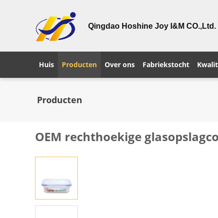
Qingdao Hoshine Joy I&M CO.,Ltd.
Huis
Producten
Over ons
Fabriekstocht
Kwalit
Producten
OEM rechthoekige glasopslagc