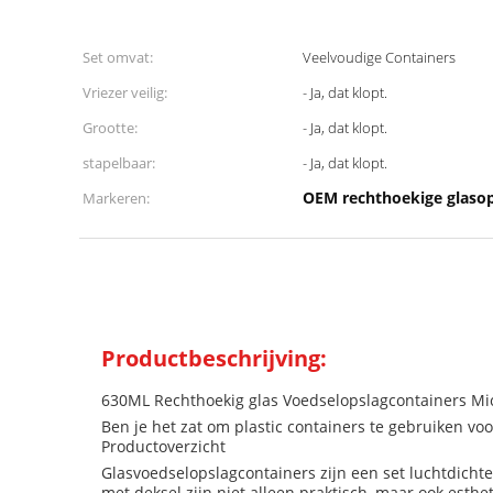
Set omvat:
Veelvoudige Containers
Vriezer veilig:
- Ja, dat klopt.
Grootte:
- Ja, dat klopt.
stapelbaar:
- Ja, dat klopt.
OEM rechthoekige glasop
Markeren:
Productbeschrijving:
630ML Rechthoekig glas Voedselopslagcontainers Mic
Ben je het zat om plastic containers te gebruiken vo
Productoverzicht
Glasvoedselopslagcontainers zijn een set luchtdicht
met deksel zijn niet alleen praktisch, maar ook esth