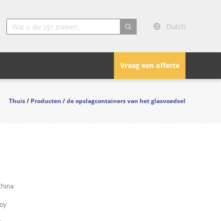
Dutch
search
Vraag een offerte
Thuis
/
Producten
/
de opslagcontainers van het glasvoedsel
China
Joy