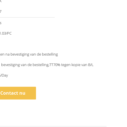
A
7
s
1.03/PC
en na bevestiging van de bestelling
bevestiging van de bestelling,TT70% tegen kopie van B/L
/Day
Contact nu