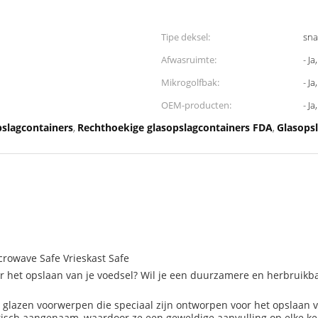
Tipe deksel:
sna
Afwasruimte:
- Ja
Mikrogolfbak:
- Ja
OEM-producten:
- Ja
slagcontainers
Rechthoekige glasopslagcontainers FDA
Glasopsl
,
,
rowave Safe Vrieskast Safe
or het opslaan van je voedsel? Wil je een duurzamere en herbruikbar
e glazen voorwerpen die speciaal zijn ontworpen voor het opslaan
etisch aangenaam, waardoor ze een geweldige aanvulling op elke ke