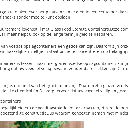
rgen te maken over het plaatsen van je eten in een container die v
of snacks zonder moeite kunt opslaan.
duurzamere levensstijl met Glass Food Storage Containers.Deze c
fval, maar helpt u ook op de lange termijn geld te besparen.
an voedselopslagcontainers een gedoe kan zijn. Daarom zijn onz
n makkelijk en stelt je in staat om je te concentreren op belangrij
tainers is lekken, maar met glazen voedselopslagcontainers kun
ting dat uw voedsel veilig bewaart zonder dat er lekken zijnDit ma
id en gezondheid van het grootste belang. Daarom zijn glazen voed
adelijke chemicaliën.Dit zorgt ervoor dat uw voedsel veilig en gezon
gcontainers
gelijkheid om de voedingsmiddelen te verpakken, zijn ze de perfe
agebestendige constructieDus waarom genoegen nemen met minder 