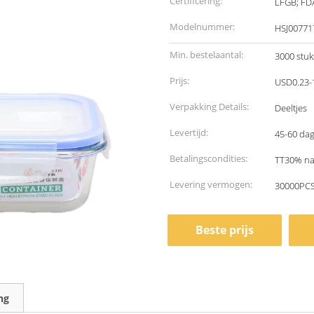
Certificering:
LFGB; FD
Modelnummer:
HSJ00771
Min. bestelaantal:
3000 stuk
Prijs:
USD0.23-
Verpakking Details:
Deeltjes
Levertijd:
45-60 dag
Betalingscondities:
TT30% na 
Levering vermogen:
30000PCS
Beste prijs
ng