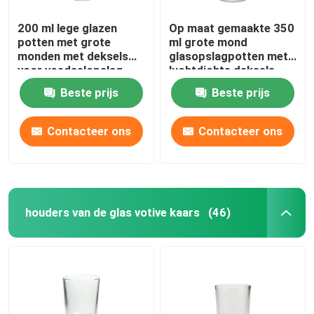
200 ml lege glazen
Op maat gemaakte 350
potten met grote
ml grote mond
monden met deksels
glasopslagpotten met
voor voedselopslag
luchtdichte deksels
Beste prijs
Beste prijs
Contacteer ons
Contacteer ons
houders van de glas votive kaars
(46)