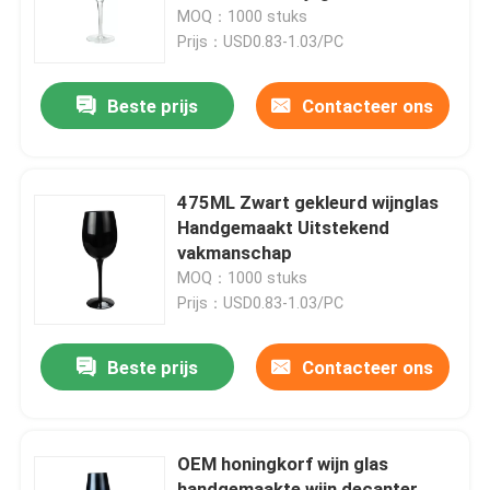
MOQ：1000 stuks
Prijs：USD0.83-1.03/PC
Fabriekstocht
Beste prijs
Contacteer ons
Kwaliteitscontrole
Neem contact met ons op
475ML Zwart gekleurd wijnglas
Handgemaakt Uitstekend
vakmanschap
Vraag een offerte
MOQ：1000 stuks
Prijs：USD0.83-1.03/PC
lege glaspotten
Beste prijs
Contacteer ons
houders van de glas votive kaars
OEM honingkorf wijn glas
De Flessen van de glasverspreider
handgemaakte wijn decanter