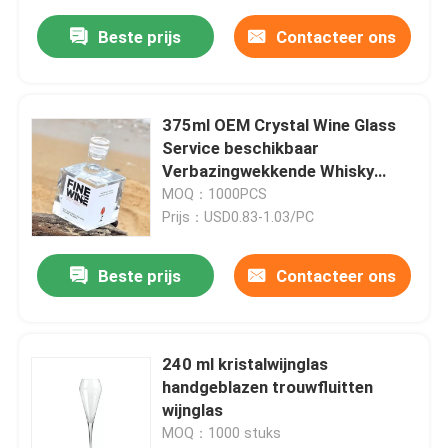
Beste prijs
Contacteer ons
375ml OEM Crystal Wine Glass
Service beschikbaar
Verbazingwekkende Whisky
Decanter en Liquor Fles
MOQ：1000PCS
Prijs：USD0.83-1.03/PC
Beste prijs
Contacteer ons
240 ml kristalwijnglas
handgeblazen trouwfluitten
wijnglas
MOQ：1000 stuks