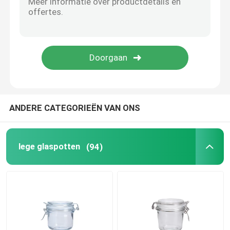
de waterkruik van het glaswater
Glaswijndecanter
de opslagcontainers van het glasvoedsel
ANDERE CATEGORIEËN VAN ONS
Glasvaas decoratie
lege glaspotten
(94)
glazen cosmetische potten