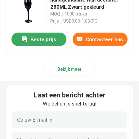
280ML Zwart gekleurd
MOQ：1000 stuks
Glas zeepflessen
Prijs：USD0.83-1.03/PC
de kruik van de glasmetselaar
Beste prijs
Contacteer ons
Glasdrankverdeler
Bekijk meer
Glasbekers
Laat een bericht achter
De mok van het glasbier
We bellen je snel terug!
Kristallen wijnglas
de flessen van de glasmelk