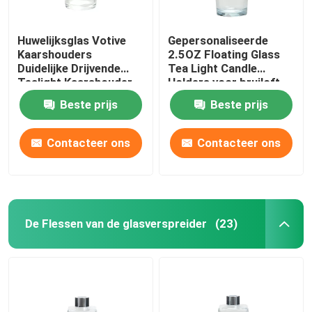
Huwelijksglas Votive
Gepersonaliseerde
Kaarshouders
2.5OZ Floating Glass
Duidelijke Drijvende
Tea Light Candle
Tealight Kaarshouder
Holders voor bruiloft
Beste prijs
Beste prijs
Contacteer ons
Contacteer ons
De Flessen van de glasverspreider
(23)